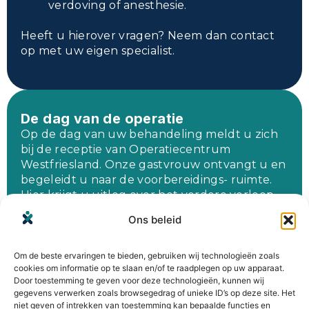
verdoving of anesthesie.
Heeft u hierover vragen? Neem dan contact
op met uw eigen specialist.
De dag van de operatie
Op de dag van uw behandeling meldt u zich
bij de receptie van Operatiecentrum
Westfriesland. Onze gastvrouw ontvangt u en
begeleidt u naar de voorbereidings- ruimte.
Hier krijgt u uitleg over het verdere verloop
van de dag.
Ons beleid
De ingreep vindt plaats in een moderne,
veilige operatiekamer. U wordt begeleid door
Om de beste ervaringen te bieden, gebruiken wij technologieën zoals
een deskundig team van specialisten,
cookies om informatie op te slaan en/of te raadplegen op uw apparaat.
anesthesiologen en verpleegkundigen.
Door toestemming te geven voor deze technologieën, kunnen wij
gegevens verwerken zoals browsegedrag of unieke ID’s op deze site. Het
niet geven of intrekken van toestemming kan bepaalde functies en