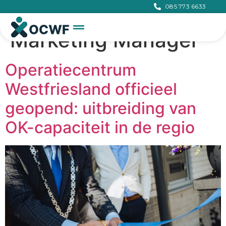
085 773 6633
Author:
S. Rijks
Marketing Manager
Operatiecentrum
Westfriesland officieel
geopend: uitbreiding van
OK-capaciteit in de regio